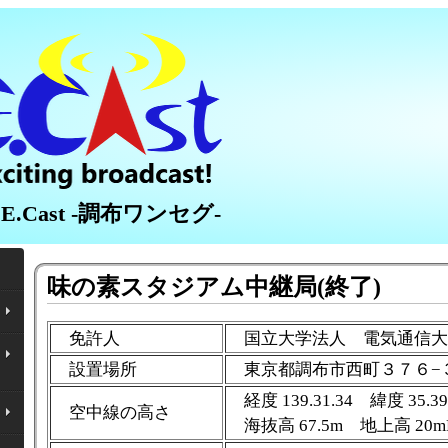
.Cast -調布ワンセグ-
味の素スタジアム中継局(終了)
免許人
国立大学法人 電気通信
設置場所
東京都調布市西町３７６−
経度 139.31.34 緯度 35.39
空中線の高さ
海抜高 67.5m 地上高 20