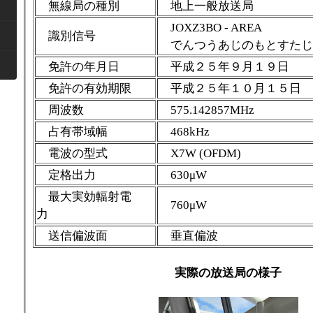
無線局の種別
地上一般放送局
JOXZ3BO - AREA
識別信号
でんつうあじのもとすたじ
免許の年月日
平成２５年９月１９日
免許の有効期限
平成２５年１０月１５日
周波数
575.142857MHz
占有帯域幅
468kHz
電波の型式
X7W (OFDM)
定格出力
630μW
最大実効輻射電
760μW
力
送信偏波面
垂直偏波
実際の放送局の様子